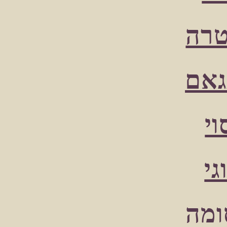
טרה
גאם
וי
גי
ומה