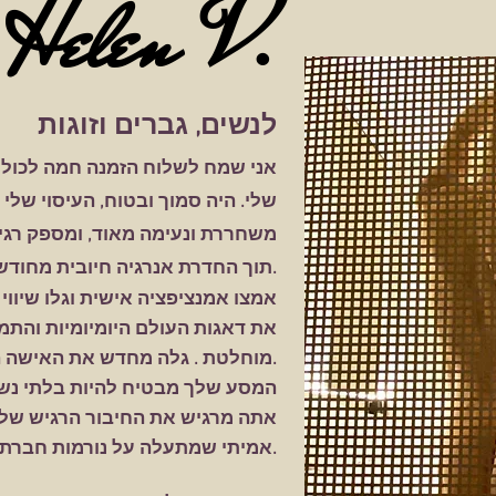
V.
Helen
לנשים, גברים וזוגות
אני
שמח לשלוח הזמנה חמה לכולם ו
את עיסוי Nuru שלי. היה סמוך ובטוח, העיסוי שלי
משחררת ונעימה מאוד, ומספק
רגי
תוך החדרת אנרגיה חיובית מחודשת לחייכם.
אמצו אמנציפציה אישית וגלו שיווי
את דאגות העולם היומיומיות והתמ
. גלה מחדש את האישה המושכת והנחשקת שבתוכך.
מוחלטת
המסע שלך מבטיח להיות בלתי נשכ
אתה מרגיש את החיבור הרגיש של גו
אמיתי שמתעלה על נורמות חברתיות.