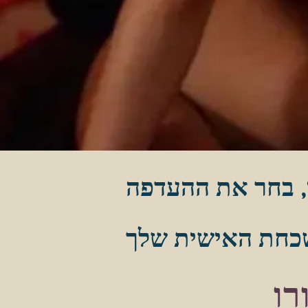
י, בחר את ההעדפה
רו