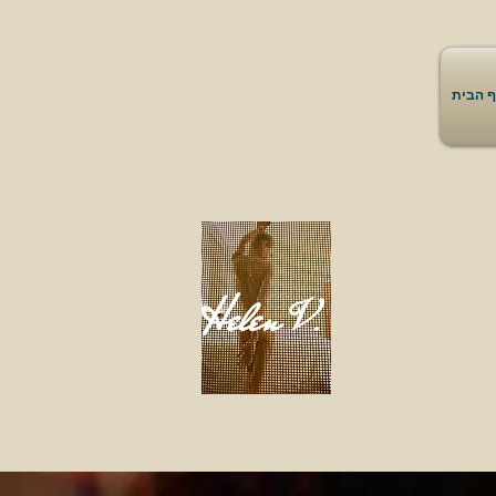
ף הבית
Helen
.
V