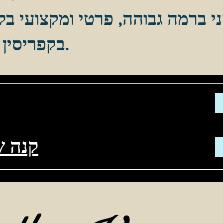
י ברמה גבוהה, פרטי ומקצועי בלי
בקפריסין ובמזרח הים התיכון.
קנה ש