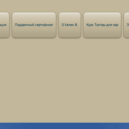
ация
Подарочный сертификат
О Хелен В.
Курс Тантры для пар
З