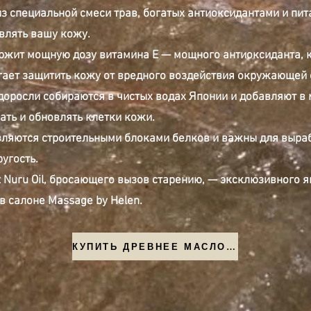
из специальной смеси трав, богатых антиоксидантами и пи
влять вашу кожу.
ржит мощную дозу витамина Е — мощного антиоксиданта, к
ает защитить кожу от вредного воздействия окружающей 
доросли собираются в чистых водах Японии и добавляют в
ть и обновлять клетки кожи.
ляются строительными блоками белков и важны для выраб
угость.
t Nuru Oil, бросающего вызов старению, — эксклюзивного 
в салоне Massage by Helen.
КУПИТЬ ДРЕВНЕЕ МАСЛО НУРУ