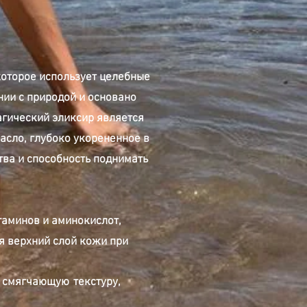
которое использует целебные
нии с природой и основано
агический эликсир является
асло, глубоко укорененное в
тва и способность поднимать
таминов и аминокислот,
я верхний слой кожи при
, смягчающую
текстуру,