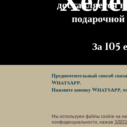
Хеле
доставляется 
подарочной
За 105 
Предпочтительный способ связа
WhatsApp.
Нажмите кнопку WhatsApp, чт
Мы используем файлы cookie на н
конфиденциальности, нажав
ЗДЕС