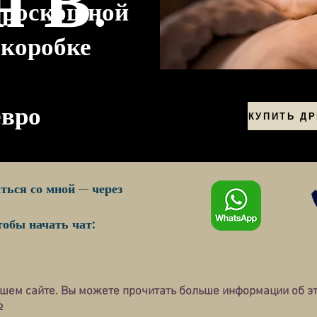
В.
н
в роскошной
 коробке
евро
КУПИТЬ Д
ться со мной — через
обы начать чат:
ашем сайте. Вы можете прочитать больше информации об э
Ь