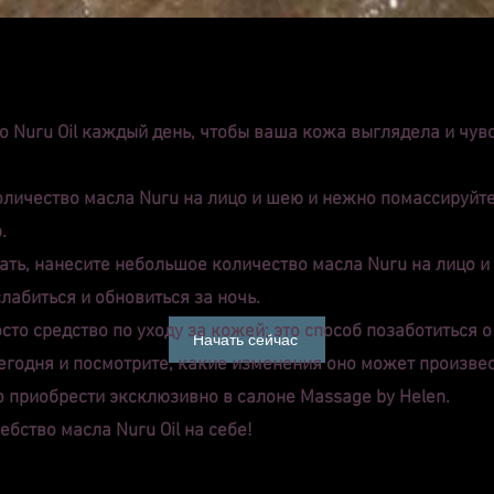
 Nuru Oil каждый день, чтобы ваша кожа выглядела и чувс
оличество масла Nuru на лицо и шею и нежно помассируйте
.
пать, нанесите небольшое количество масла Nuru на лицо 
абиться и обновиться за ночь.
осто средство по уходу за кожей; это способ позаботиться 
Начать сейчас
сегодня и посмотрите, какие изменения оно может произве
о приобрести эксклюзивно в салоне Massage by Helen.
бство масла Nuru Oil на себе!