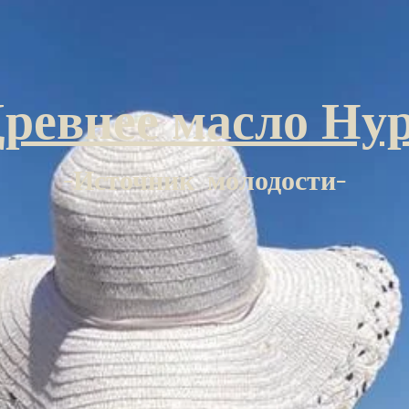
ревнее масло Ну
-Источник
молодости-