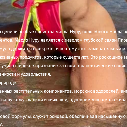
 ценили особые свойства масла Нуру, волшебного масла, 
ентов. Масло Нуру является символом глубокой связи Япо
мула держится в секрете, и поэтому этот замечательный м
юзивных продуктов, которые существуют. Это роскошное м
лучило широкое признание за свои терапевтические свойс
нности и удовольствия.
природе
канных растительных компонентов, морских водорослей, ви
я вашу кожу гладкой и сияющей, одновременно омолажива
овой формулы, служит основой, обеспечивая насыщенную
у.