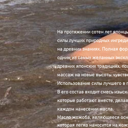
На протяжении сотен лет японцы
силы лучших природных ингреди
на древних знаниях. Полная фор
одним из самых желанных экскл
древних японских традициях, по
массаж на новые высоты чувстве
Использование силы лучшего в 
В его состав входит смесь изыс
которые работают вместе, дела
каждом нанесении масла.
Масло жожоба, являющееся осн
которая легко наносится на кож