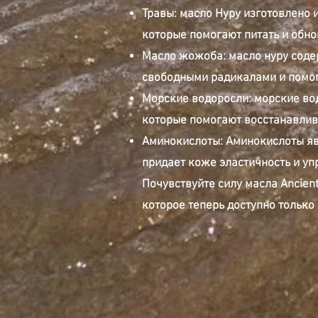
Травы: масло Нуру изготовлено 
которые помогают питать и обно
Масло жожоба: масло нуру соде
свободными радикалами и помог
Морские водоросли: морские во
которые помогают восстанавлива
Аминокислоты: Аминокислоты яв
придает коже эластичность и упр
Почувствуйте силу масла Ancien
которое теперь доступно только 